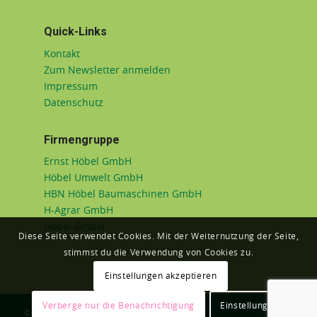
Quick-Links
Kontakt
Zum Newsletter anmelden
Impressum
Datenschutz
Firmengruppe
Ernst Höbel GmbH
Höbel Umwelt GmbH
HBN Höbel Baumaschinen GmbH
H-Agrar GmbH
Höbel GmbH
Diese Seite verwendet Cookies. Mit der Weiternutzung der Seite,
stimmst du die Verwendung von Cookies zu.
Einstellungen akzeptieren
Verberge nur die Benachrichtigung
Einstellungen
© Höbel Immobilien GmbH