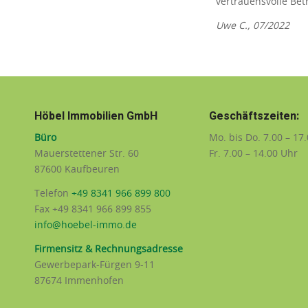
vertrauensvolle Bet
Uwe C., 07/2022
Höbel Immobilien GmbH
Geschäftszeiten:
Büro
Mo. bis Do. 7.00 – 17
Mauerstettener Str. 60
Fr. 7.00 – 14.00 Uhr
87600 Kaufbeuren
Telefon
+49 8341 966 899 800
Fax +49 8341 966 899 855
info@hoebel-immo.de
Firmensitz & Rechnungsadresse
Gewerbepark-Fürgen 9-11
87674 Immenhofen