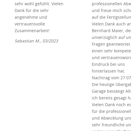
sehr wohl gefühlt. Vielen
professionellen Ab
Dank für die sehr
und freue mich sch
angenehme und
auf die Fertigstellun
vertrauensvolle
Vielen Dank auch a
Zusammenarbeit!
Bernhard Maier, de
unverzüglich auf u
Sebastian M., 03/2023
Fragen geantwortet
einen sehr kompet
und vertrauenswür
Eindruck bei uns
hinterlassen hat.
Nachtrag vom 27.07
Die heutige Überga
Garage bestätigt All
ich bereits gesagt h
Vielen Dank noch e
für die professionel
und Abwicklung und
sehr freundliche u