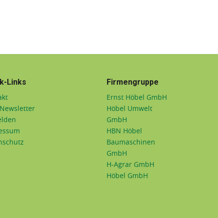
k-Links
Firmengruppe
akt
Ernst Höbel GmbH
Newsletter
Höbel Umwelt
lden
GmbH
essum
HBN Höbel
nschutz
Baumaschinen
GmbH
H-Agrar GmbH
Höbel GmbH