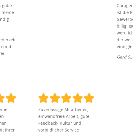
ergabe
Garagen
t meine
ist die 
ändig
Gewerbe
billig, 
wert. I
ederzeit
der wei
ch und
eine gle
ei.
Gerd S.
eine
Zuverlässige Mitarbeiter,
en
einwandfreie Arbeit, gute
her
Feedback- Kultur und
it Ihrer
vorbildlicher Service