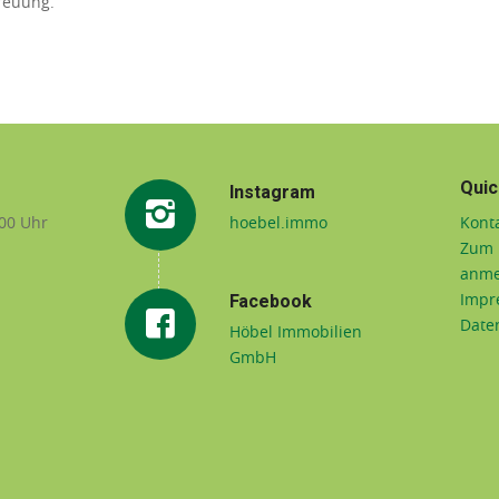
reuung.
Quic
Instagram
.00 Uhr
hoebel.immo
Kont
Zum 
anme
Facebook
Impr
Date
Höbel Immobilien
GmbH