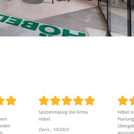
Spitzenmässig die Firma
Höbel i
inem
Höbel.
Planung
inden
Übergab
Doris., 10/2023
im
auszuse