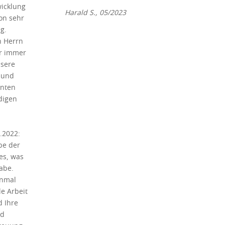
wicklung
Harald S., 05/2023
on sehr
g.
n Herrn
r immer
nsere
 und
enten
digen
.2022:
be der
es, was
abe.
inmal
le Arbeit
 Ihre
nd