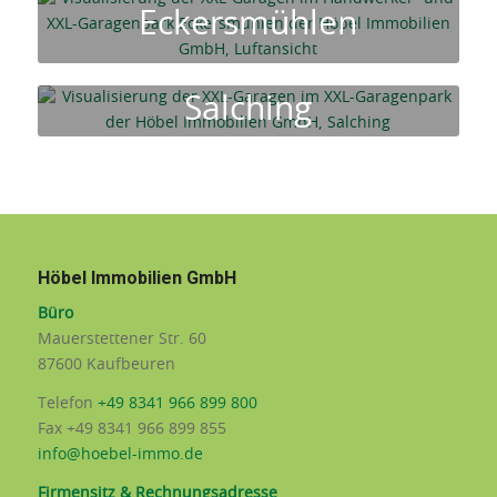
Eckersmühlen
Salching
Höbel Immobilien GmbH
Büro
Mauerstettener Str. 60
87600 Kaufbeuren
Telefon
+49 8341 966 899 800
Fax +49 8341 966 899 855
info@hoebel-immo.de
Firmensitz & Rechnungsadresse