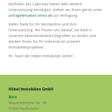
Ausfüllen des Captchas haben oder weitere
Unterstützung benötigen,
stehen
wir
Ihnen
gerne
unter
anfrage@hoebel-immo.de
zur
Verf
ü
gung
.
Vielen
Dank
f
ü
r
Ihr
Verst
ä
ndnis
und
Ihre
Unterst
ü
tzung
.
Wir freuen uns darauf, Sie bald in
unserem Abonnentenkreis begrüßen zu dürfen und
danken Ihnen für Ihr Interesse an unseren
Immobilienprojekten.
Ihr Team der Höbel Immobilien GmbH
Höbel Immobilien GmbH
Büro
Mauerstettener Str. 60
87600 Kaufbeuren