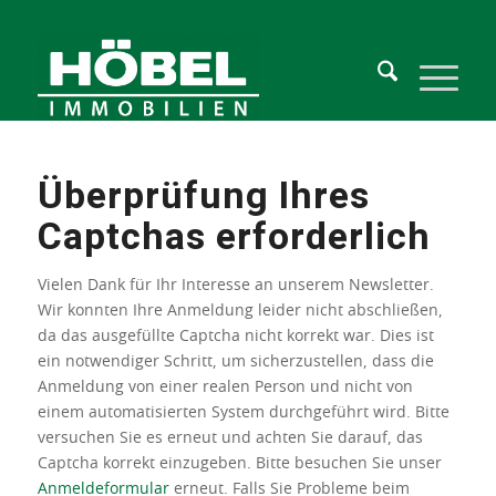
Überprüfung Ihres
Captchas erforderlich
Vielen Dank für Ihr Interesse an unserem Newsletter.
Wir konnten Ihre Anmeldung leider nicht abschließen,
da das ausgefüllte Captcha nicht korrekt war. Dies ist
ein notwendiger Schritt, um sicherzustellen, dass die
Anmeldung von einer realen Person und nicht von
einem automatisierten System durchgeführt wird. Bitte
versuchen Sie es erneut und achten Sie darauf, das
Captcha korrekt einzugeben.
Bitte
besuchen
Sie unser
Anmeldeformular
erneut
. Falls Sie Probleme beim